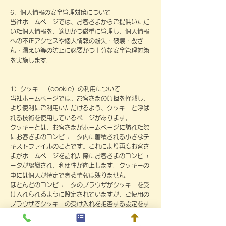
6．個人情報の安全管理対策について
当社ホームページでは、お客さまからご提供いただ
いた個人情報を、適切かつ厳重に管理し、個人情報
への不正アクセスや個人情報の紛失・破壊・改ざ
ん・漏えい等の防止に必要かつ十分な安全管理対策
を実施します。
1）クッキー（cookie）の利用について
当社ホームページでは、お客さまの負担を軽減し、
より便利にご利用いただけるよう、クッキーと呼ば
れる技術を使用しているページがあります。
クッキーとは、お客さまがホームページに訪れた際
にお客さまのコンピュータ内に蓄積される小さなテ
キストファイルのことです。これにより再度お客さ
まがホームページを訪れた際にお客さまのコンピュ
ータが認識され、利便性が向上します。クッキーの
中には個人が特定できる情報は残りません。
ほとんどのコンピュータのブラウザがクッキーを受
け入れられるように設定されていますが、ご使用の
ブラウザでクッキーの受け入れを拒否する設定をす
ることも可能です。但し、その結果、ホームページ
の一部の機能が正常に作動しない場合がありますの